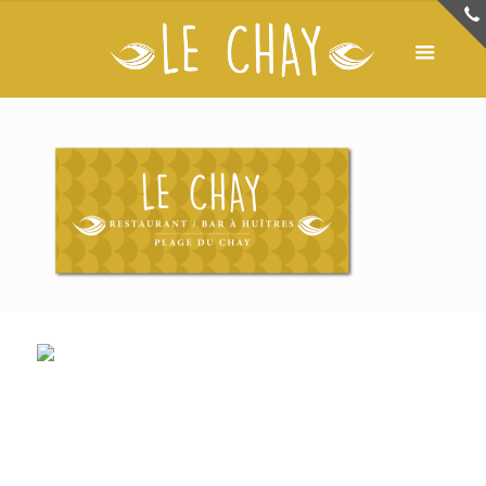
LE CHAY
1 plage du Chay
17 200 Royan